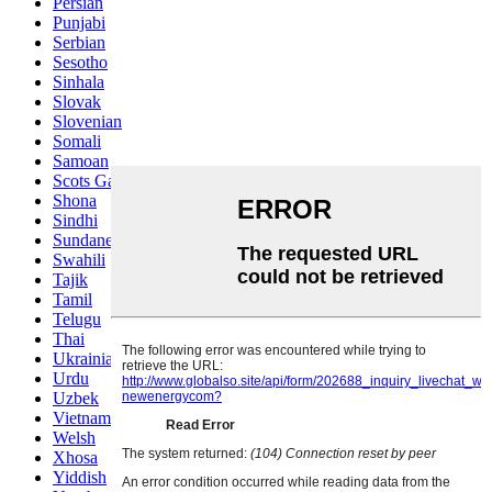
Persian
Punjabi
Serbian
Sesotho
Sinhala
Slovak
Slovenian
Somali
Samoan
Scots Gaelic
Shona
Sindhi
Sundanese
Swahili
Tajik
Tamil
Telugu
Thai
Ukrainian
Urdu
Uzbek
Vietnamese
Welsh
Xhosa
Yiddish