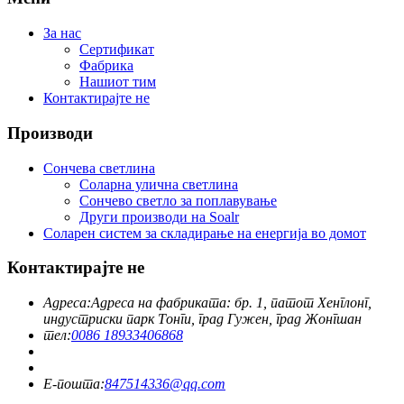
За нас
Сертификат
Фабрика
Нашиот тим
Контактирајте не
Производи
Сончева светлина
Соларна улична светлина
Сончево светло за поплавување
Други производи на Soalr
Соларен систем за складирање на енергија во домот
Контактирајте не
Адреса:
Адреса на фабриката: бр. 1, патот Хенглонг,
индустриски парк Тонги, град Гужен, град Жонгшан
тел:
0086 18933406868
Е-пошта:
847514336@qq.com