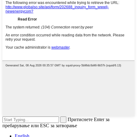
Притиснете Enter за
пребарување или ESC за затворање
English