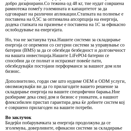
добро дизајнирани.Со тежина од 48 кг, тие нудат совршена
рамнотежа помеѓу големината и капацитетот за да
одговараат на различни апликации.Стапката на полнење е
поставена на 0,5C за оптимална апсорпција на енергија,
додека стапката на празнење е поставена на 1C за ефикасно
ослободување на енергијата.
Но, тоа не застанува тука.Нашите системи за складирање
енергија се опремени со сигурни системи за управување со
батерии (BMS) за да се обезбеди безбедност и долговечност
на вашата инвестиција.Нашите LiFePO4 батерии се
способни да се полнат и испразнат повеќе пати,
обезбедувајќи постојани перформанси за вашиот дом или
бизнис.
Дополнително, горди сме што нудиме OEM и ODM услуги,
овозможувајќи ви да го прилагодите вашето решение за
складирање енергија на вашите специфични барања.Ние
разбираме дека секој дом и бизнис е уникатен, а нашиот
флексибилен пристап гарантира дека ќе добиете систем кој
е совршено прилагоден на вашите потреби.
Во заклучок
Бидејќи побарувачката за енергија продолжува да се
зголемува, доверливите, ефикасни системи за складирање