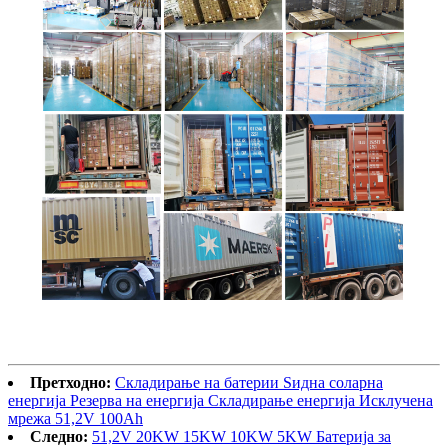
Претходно:
Складирање на батерии Ѕидна соларна
енергија Резерва на енергија Складирање енергија Исклучена
мрежа 51,2V 100Ah
Следно:
51,2V 20KW 15KW 10KW 5KW Батерија за