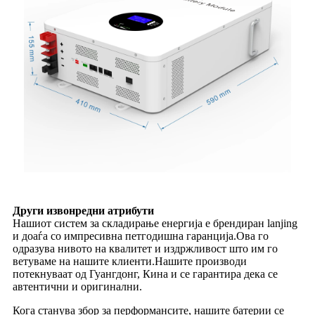
Други извонредни атрибути
Нашиот систем за складирање енергија е брендиран lanjing
и доаѓа со импресивна петгодишна гаранција.Ова го
одразува нивото на квалитет и издржливост што им го
ветуваме на нашите клиенти.Нашите производи
потекнуваат од Гуангдонг, Кина и се гарантира дека се
автентични и оригинални.
Кога станува збор за перформансите, нашите батерии се