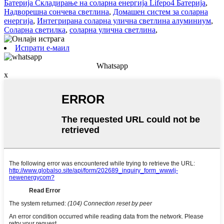
Батерија Складирање на соларна енергија Lifepo4 Батерија
,
Надворешна сончева светлина
,
Домашен систем за соларна
енергија
,
Интегрирана соларна улична светлина алуминиум
,
Соларна светилка
,
соларна улична светлина
,
Испрати е-маил
Whatsapp
x