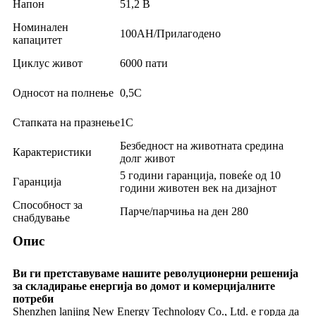
Напон
51,2 В
Номинален
100AH/Прилагодено
капацитет
Циклус живот
6000 пати
Односот на полнење
0,5C
Стапката на празнење
1C
Безбедност на животната средина
Карактеристики
долг живот
5 години гаранција, повеќе од 10
Гаранција
години животен век на дизајнот
Способност за
Парче/парчиња на ден 280
снабдување
Опис
Ви ги претставуваме нашите револуционерни решенија
за складирање енергија во домот и комерцијалните
потреби
Shenzhen lanjing New Energy Technology Co., Ltd. е горда да