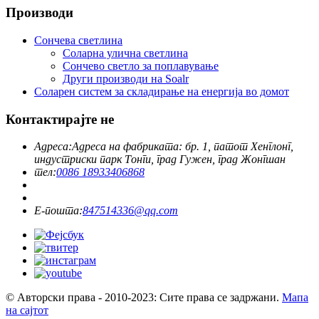
Производи
Сончева светлина
Соларна улична светлина
Сончево светло за поплавување
Други производи на Soalr
Соларен систем за складирање на енергија во домот
Контактирајте не
Адреса:
Адреса на фабриката: бр. 1, патот Хенглонг,
индустриски парк Тонги, град Гужен, град Жонгшан
тел:
0086 18933406868
Е-пошта:
847514336@qq.com
© Авторски права - 2010-2023: Сите права се задржани.
Мапа
на сајтот