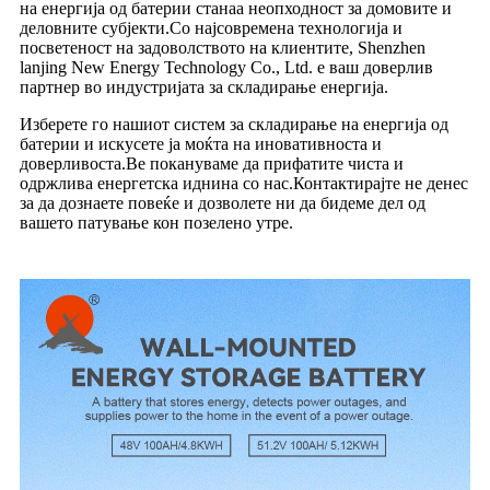
на енергија од батерии станаа неопходност за домовите и
деловните субјекти.Со најсовремена технологија и
посветеност на задоволството на клиентите, Shenzhen
lanjing New Energy Technology Co., Ltd. е ваш доверлив
партнер во индустријата за складирање енергија.
Изберете го нашиот систем за складирање на енергија од
батерии и искусете ја моќта на иновативноста и
доверливоста.Ве покануваме да прифатите чиста и
одржлива енергетска иднина со нас.Контактирајте не денес
за да дознаете повеќе и дозволете ни да бидеме дел од
вашето патување кон позелено утре.