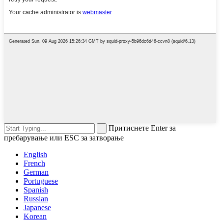
Притиснете Enter за
пребарување или ESC за затворање
English
French
German
Portuguese
Spanish
Russian
Japanese
Korean