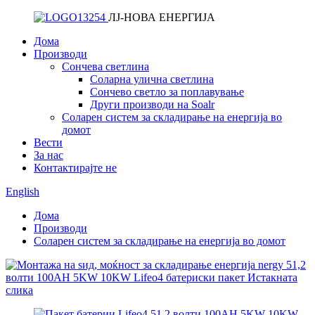
ЛЈ-НОВА ЕНЕРГИЈА
Дома
Производи
Сончева светлина
Соларна улична светлина
Сончево светло за поплавување
Други производи на Soalr
Соларен систем за складирање на енергија во
домот
Вести
За нас
Контактирајте не
English
Дома
Производи
Соларен систем за складирање на енергија во домот