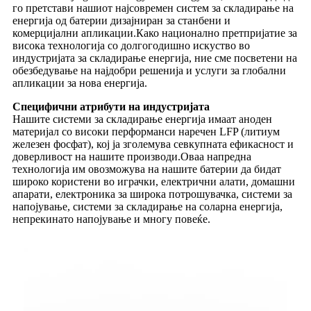
го претстави нашиот најсовремен систем за складирање на
енергија од батерии дизајниран за станбени и
комерцијални апликации.Како национално претпријатие за
висока технологија со долгогодишно искуство во
индустријата за складирање енергија, ние сме посветени на
обезбедување на најдобри решенија и услуги за глобални
апликации за нова енергија.
Специфични атрибути на индустријата
Нашите системи за складирање енергија имаат аноден
материјал со високи перформанси наречен LFP (литиум
железен фосфат), кој ја зголемува севкупната ефикасност и
доверливост на нашите производи.Оваа напредна
технологија им овозможува на нашите батерии да бидат
широко користени во играчки, електрични алати, домашни
апарати, електроника за широка потрошувачка, системи за
напојување, системи за складирање на соларна енергија,
непрекинато напојување и многу повеќе.