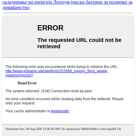
складирање на енергија Литиум-јонски батерии за полнење за
домаќинство