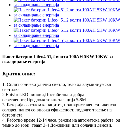
Пакет батерии Lifeo4 51,2 волти 100AH ​​5KW 10KW за
складирање енергија
Краток опис:
1. Сплит сончево улично светло, тело од алуминиумска
светилка
2.Epistar LED чипови,Постабилна и добра
осветленост,Предложете инсталација 5-8M
3. Батерија со голем капацитет, поликристален силиконски
соларен панел со висока ефикасност, подолго траење на
батеријата
4. Работно време 12-14 часа, режим на автоматска работа, од
темно до зори, траат 3-4 Дождливи или облачни денови.