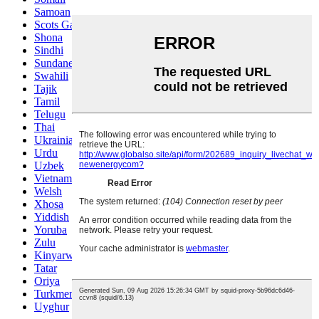
Samoan
Scots Gaelic
Shona
Sindhi
Sundanese
Swahili
Tajik
Tamil
Telugu
Thai
Ukrainian
Urdu
Uzbek
Vietnamese
Welsh
Xhosa
Yiddish
Yoruba
Zulu
Kinyarwanda
Tatar
Oriya
Turkmen
Uyghur