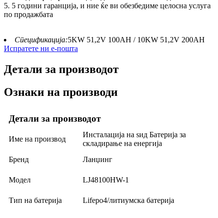
5. 5 години гаранција, и ние ќе ви обезбедиме целосна услуга
по продажбата
Спецификација:
5KW 51,2V 100AH ​​/ 10KW 51,2V 200AH
Испратете ни е-пошта
Детали за производот
Ознаки на производи
Детали за производот
Инсталација на ѕид Батерија за
Име на производ
складирање на енергија
Бренд
Ланџинг
Модел
LJ48100HW-1
Тип на батерија
Lifepo4/литиумска батерија